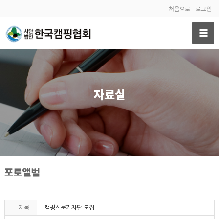
처음으로
로그인
자료실
포토앨범
제목
캠핑신문기자단 모집