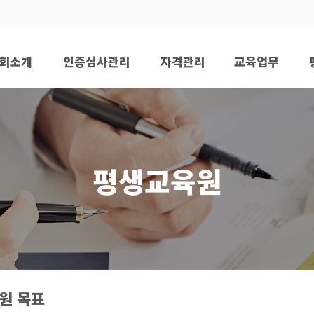
회소개
인증심사관리
자격관리
교육업무
재 인사말
협회 인증개요
캠핑장 안전관리사
프로그램일정
협회소개
협회 공식인증
연간교육일정
교수소개
협회연혁
인증절차와 순서
시험일정안내
교육시설
평생교육원
조직도
인증 후 기대효과
CI/BI
인증 업체현황
계좌
원
원 목표