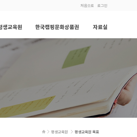
처음으로
로그인
평생교육원
한국캠핑문화상품권
자료실
평생교육원 목표
상품권 구매
공지사항
원장 인사말
키오스크사업
협회동정
운영규칙
포토앨범
프로그램
업체홍보/구인구직
제 카드 신청절차
자격증 발급신청
격시설평생교육원
평생교육원
평생교육원 목표