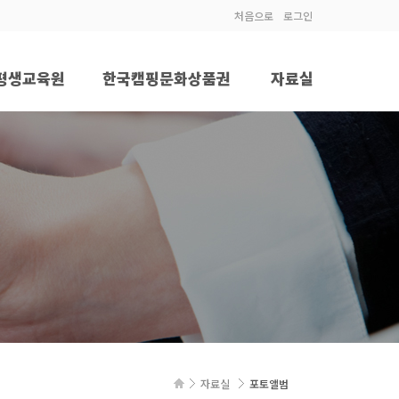
처음으로
로그인
평생교육원
한국캠핑문화상품권
자료실
평생교육원 목표
상품권 구매
공지사항
원장 인사말
키오스크사업
협회동정
운영규칙
포토앨범
프로그램
업체홍보/구인구직
제 카드 신청절차
자격증 발급신청
격시설평생교육원
자료실
포토앨범