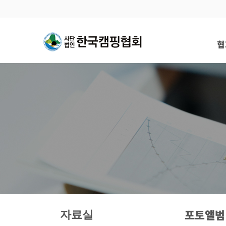
협
총
포토앨범
자료실