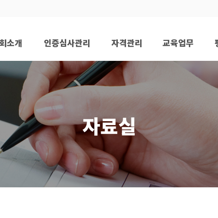
회소개
인증심사관리
자격관리
교육업무
재 인사말
협회 인증개요
캠핑장 안전관리사
프로그램일정
협회소개
협회 공식인증
연간교육일정
교수소개
협회연혁
인증절차와 순서
시험일정안내
교육시설
자료실
조직도
인증 후 기대효과
CI/BI
인증 업체현황
계좌
원